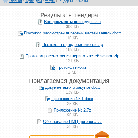
Главная
/
Офис, дом
/
Услуги
/
Тендер №333620411
Результаты тендера
Все документы процедуры.zip
300 КБ
Протокол рассмотрения первых частей заявок.docx
16 КБ
Протокол подведения итогов.zip
189 КБ
Протокол рассмотрения первых частей заявок.zip
121 КБ
Протокол иной.rtf
2 КБ
Прилагаемая документация
Документация о закупке.docx
139 КБ
Приложение № 1.docx
25 КБ
Приложение № 2.7z
96 КБ
Обоснование НМЦ договора.7z
39 КБ