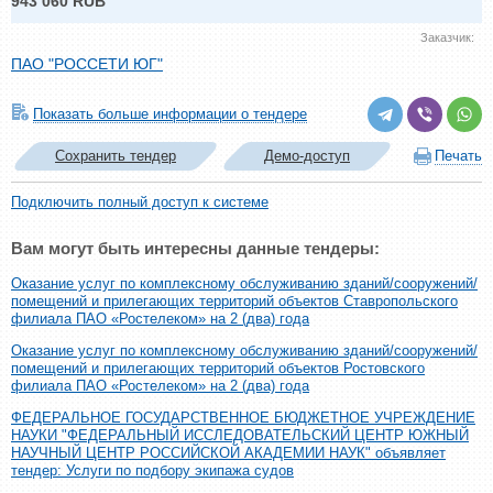
943 060 RUB
Заказчик:
ПАО "РОССЕТИ ЮГ"
Показать больше информации о тендере
Сохранить тендер
Демо-доступ
Печать
Подключить полный доступ к системе
Вам могут быть интересны данные тендеры:
Оказание услуг по комплексному обслуживанию зданий/сооружений/
помещений и прилегающих территорий объектов Ставропольского
филиала ПАО «Ростелеком» на 2 (два) года
Оказание услуг по комплексному обслуживанию зданий/сооружений/
помещений и прилегающих территорий объектов Ростовского
филиала ПАО «Ростелеком» на 2 (два) года
ФЕДЕРАЛЬНОЕ ГОСУДАРСТВЕННОЕ БЮДЖЕТНОЕ УЧРЕЖДЕНИЕ
НАУКИ "ФЕДЕРАЛЬНЫЙ ИССЛЕДОВАТЕЛЬСКИЙ ЦЕНТР ЮЖНЫЙ
НАУЧНЫЙ ЦЕНТР РОССИЙСКОЙ АКАДЕМИИ НАУК" объявляет
тендер: Услуги по подбору экипажа судов