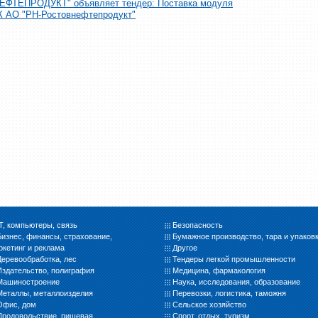
ЕПРОДУКТ" объявляет тендер: Поставка модуля
К АО "РН-Ростовнефтепродукт"
IT, компьютеры, связь
Безопасность
Бизнес, финансы, страхование,
Бумажное производство, тара и упаков
ркетинг и реклама
Другое
Деревообработка, лес
Тендеры легкой промышленности
Издательство, полиграфия
Медицина, фармакология
Машиностроение
Наука, исследования, образование
Металлы, металлоизделия
Перевозки, логистика, таможня
Офис, дом
Сельское хозяйство
Продовольствие, пищевая
Спорт, отдых, туризм