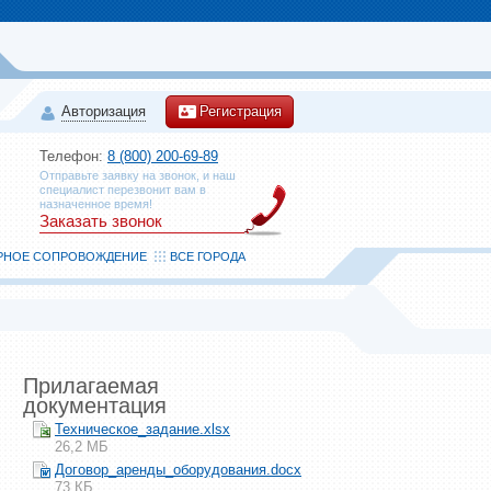
Авторизация
Регистрация
Телефон:
8 (800) 200-69-89
Отправьте заявку на звонок, и наш
специалист перезвонит вам в
назначенное время!
Заказать звонок
РНОЕ СОПРОВОЖДЕНИЕ
ВСЕ ГОРОДА
Прилагаемая
документация
Техническое_задание.xlsx
26,2 МБ
Договор_аренды_оборудования.docx
73 КБ