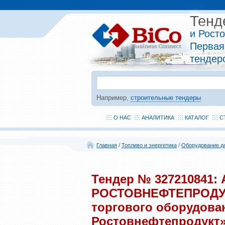
Тенд
и Рост
Первая
тендер
Например,
строительные тендеры
О НАС
АНАЛИТИКА
КАТАЛОГ
С
Главная
/
Топливо и энергетика
/
Оборудование д
Тендер № 327210841
РОСТОВНЕФТЕПРОДУКТ
торгового оборудован
Ростовнефтепродукт»