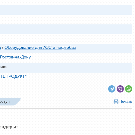
а
/
Оборудование для АЗС и нефтебаз
Ростов-на-Дону
цию
ФТЕПРОДУКТ"
оступ
Печать
тендеры: