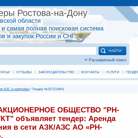
еры Ростова-на-Дону
овской области
 и самая полная поисковая система
ов и закупок России и СНГ
Расширенный поиск
ТАТЬИ
ОТЗЫВЫ
ЗАКОНОДАТЕЛЬСТВО
КОНТАКТЫ
УСЛУГИ
ТЕНДЕ
ля АЗС и нефтебаз
/
Тендер №327210841
: АКЦИОНЕРНОЕ ОБЩЕСТВО "РН-
" объявляет тендер: Аренда
ия в сети АЗК/АЗС АО «РН-
.